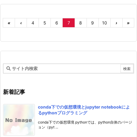
«
‹
4
5
6
7
8
9
10
›
»
新着記事
conda下での仮想環境とjupyter notebookによ
るpythonプログラミング
conda下での仮想環境 pythonでは、python自体のバージ
ョン（pyt ...