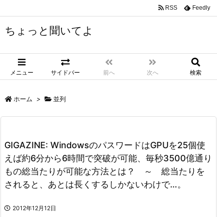
RSS
Feedly
ちょっと聞いてよ
メニュー
サイドバー
前へ
次へ
検索
ホーム
>
並列
GIGAZINE: WindowsのパスワードはGPUを25個使
えば約6分から6時間で突破が可能、毎秒3500億通り
もの総当たりが可能な方法とは？ ～ 総当たりを
されると、あとは長くするしかないわけで…。
2012年12月12日