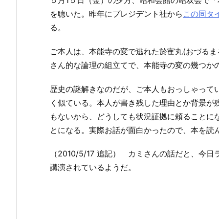
５月1５日（金）の夕方、昭和会館の昭双会で
を聴いた。昨年にプレジデント社から
この同タ
る。
ご本人は、本能寺の変で逃れた於寉丸(おづるま
さん的な論理の組立てで、本能寺の変の幾つか
歴史の謎解きなのだが、ご本人もおっしゃって
く似ている。本人が書き残した理由とか背景が
もないから、どうしても状況証拠に頼ることに
とになる。実際お話が面白かったので、本を読
（2010/5/17 追記） カミさんの話だと
講演されているようだ。