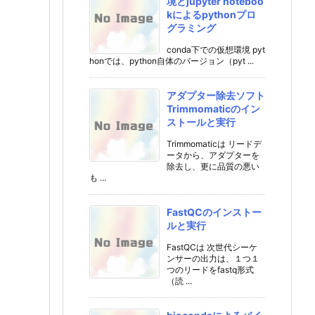
境とjupyter noteboo
kによるpythonプロ
グラミング
conda下での仮想環境 pyt
honでは、python自体のバージョン（pyt ...
アダプター除去ソフト
Trimmomaticのイン
ストールと実行
Trimmomaticは リードデ
ータから、アダプターを
除去し、更に品質の悪い
も ...
FastQCのインストー
ルと実行
FastQCは 次世代シーケ
ンサーの出力は、１つ１
つのリードをfastq形式
（読 ...