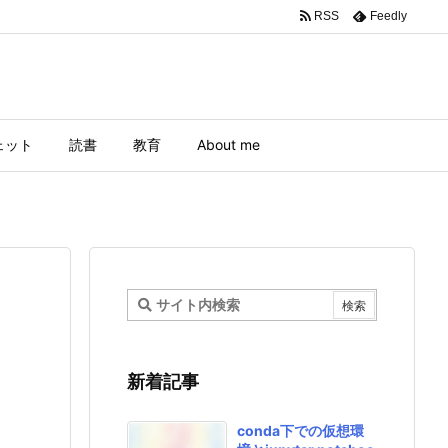
RSS
Feedly
ェット
読書
教育
About me
新着記事
conda下での仮想環