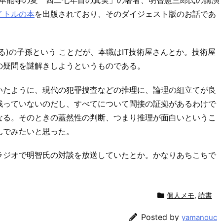
「本能寺の変 四二七年目の真実」の著者、明智憲三郎氏の講演
イトルの本
を出版されており、そのダイジェスト版のお話であ
る)の子孫という ことだが、本職はIT技術屋さんとか。技術屋
の疑問を謎解きしようというものである。
いたように、現代の犯罪捜査などの推理に、論理の組立てが良
残っていないのだし、すべてについて間接の証拠があるわけで
なる。そのときの蓋然性の判断、つまり推理が面白いというこ
んでみたいと思った。
、今日ラジオで明智氏の対談を放送していたとか。かなりあちこちで
個人メモ
,
読書
Posted by
yamanouc