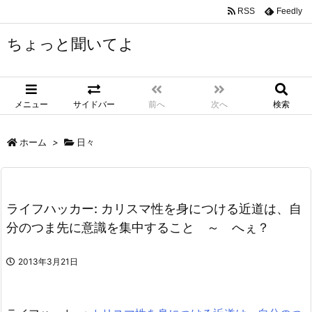
RSS
Feedly
ちょっと聞いてよ
メニュー
サイドバー
前へ
次へ
検索
ホーム
>
日々
ライフハッカー: カリスマ性を身につける近道は、自
分のつま先に意識を集中すること ～ へぇ？
2013年3月21日