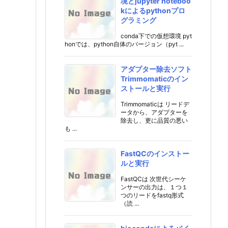
境とjupyter noteboo
kによるpythonプロ
グラミング
conda下での仮想環境 pyt
honでは、python自体のバージョン（pyt ...
アダプター除去ソフト
Trimmomaticのイン
ストールと実行
Trimmomaticは リードデ
ータから、アダプターを
除去し、更に品質の悪い
も ...
FastQCのインストー
ルと実行
FastQCは 次世代シーケ
ンサーの出力は、１つ１
つのリードをfastq形式
（読 ...