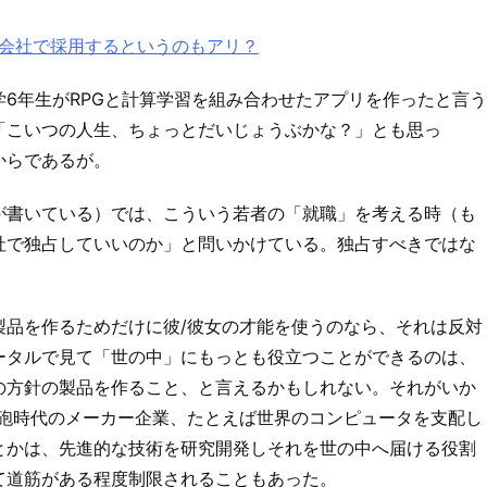
会社で採用するというのもアリ？
6年生がRPGと計算学習を組み合わせたアプリを作ったと言う
「こいつの人生、ちょっとだいじょうぶかな？」とも思っ
からであるが。
が書いている）では、こういう若者の「就職」を考える時（も
社で独占していいのか」と問いかけている。独占すべきではな
製品を作るためだけに彼/彼女の才能を使うのなら、それは反対
ータルで見て「世の中」にもっとも役立つことができるのは、
の方針の製品を作ること、と言えるかもしれない。それがいか
巨砲時代のメーカー企業、たとえば世界のコンピュータを支配し
とかは、先進的な技術を研究開発しそれを世の中へ届ける役割
て道筋がある程度制限されることもあった。