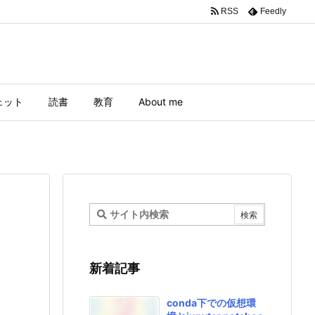
RSS
Feedly
ェット
読書
教育
About me
新着記事
conda下での仮想環