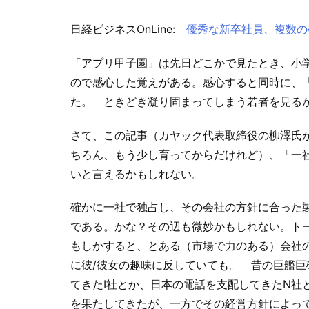
日経ビジネスOnLine:
優秀な新卒社員、複数の
「アプリ甲子園」は先日どこかで見たとき、小学
ので感心した覚えがある。感心すると同時に、
た。 ときどき凝り固まってしまう若者を見る
さて、この記事（カヤック代表取締役の柳澤氏
ちろん、もう少し育ってからだけれど）、「一
いと言えるかもしれない。
確かに一社で独占し、その会社の方針に合った
である。かな？その辺も微妙かもしれない。ト
もしかすると、とある（市場で力のある）会社
に彼/彼女の趣味に反していても。 昔の巨艦
てきたI社とか、日本の電話を支配してきたN社
を果たしてきたが、一方でその経営方針によっ